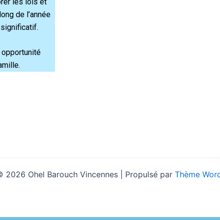
er les lois et
long de l’année
ignificatif.
 opportunité
mille.
© 2026 Ohel Barouch Vincennes | Propulsé par
Thème Word