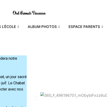
Ohel Barouch Vincennes
 L’ÉCOLE
ALBUM PHOTOS
ESPACE PARENTS
dera notre
at, un jour sacré
 juif. Le Chabat
ecter avec nos